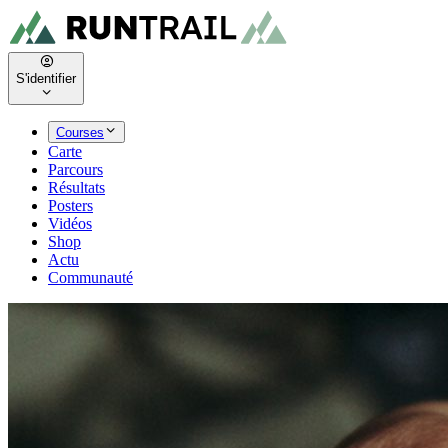
S'identifier
Courses
Carte
Parcours
Résultats
Posters
Vidéos
Shop
Actu
Communauté