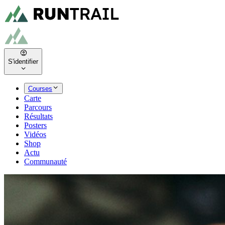
S'identifier
Courses
Carte
Parcours
Résultats
Posters
Vidéos
Shop
Actu
Communauté