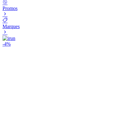
Promos
Marques
-
4
%