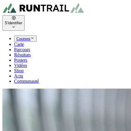
S'identifier
Courses
Carte
Parcours
Résultats
Posters
Vidéos
Shop
Actu
Communauté