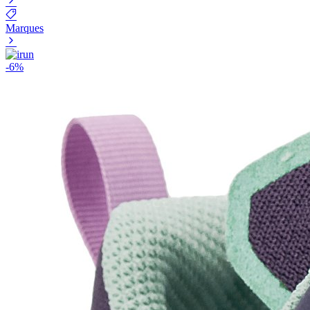
Marques
-
6
%