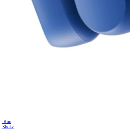
iRun
Shokz