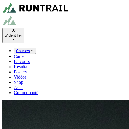
S'identifier
Courses
Carte
Parcours
Résultats
Posters
Vidéos
Shop
Actu
Communauté