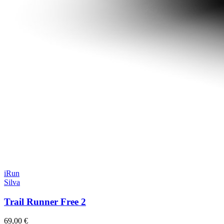
iRun
Silva
Trail Runner Free 2
69,00 €