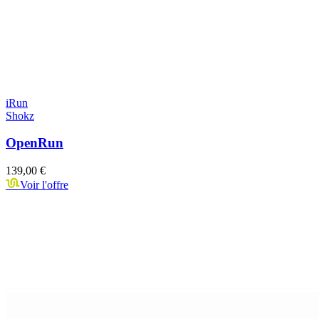
iRun
Shokz
OpenRun
139,00 €
Voir l'offre