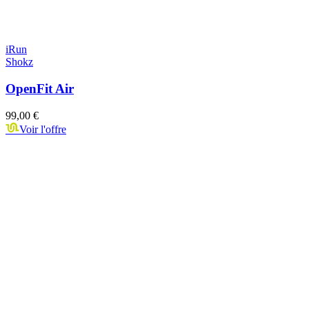
iRun
Shokz
OpenFit Air
99,00 €
Voir l'offre