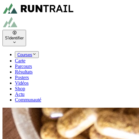
S'identifier
Courses
Carte
Parcours
Résultats
Posters
Vidéos
Shop
Actu
Communauté