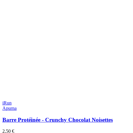
iRun
Apurna
Barre Protéinée - Crunchy Chocolat Noisettes
2,50 €