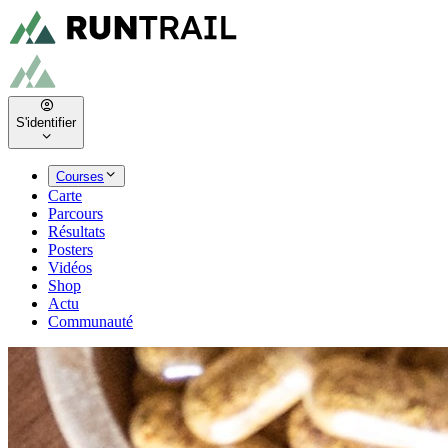
S'identifier
Courses
Carte
Parcours
Résultats
Posters
Vidéos
Shop
Actu
Communauté