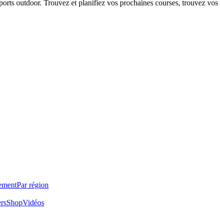
 sports outdoor. Trouvez et planifiez vos prochaines courses, trouvez vos
ement
Par région
ers
Shop
Vidéos