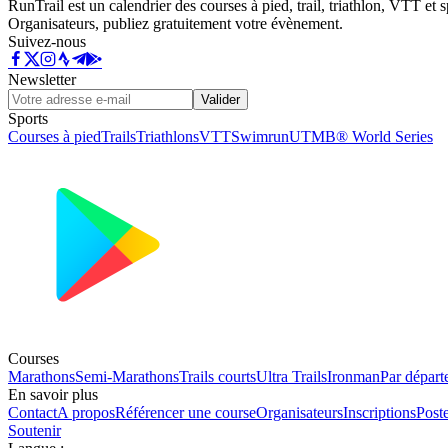
RunTrail est un calendrier des courses à pied, trail, triathlon, VTT et
Organisateurs, publiez gratuitement votre évènement.
Suivez-nous
Newsletter
Valider
Sports
Courses à pied
Trails
Triathlons
VTT
Swimrun
UTMB® World Series
Courses
Marathons
Semi-Marathons
Trails courts
Ultra Trails
Ironman
Par départ
En savoir plus
Contact
A propos
Référencer une course
Organisateurs
Inscriptions
Post
Soutenir