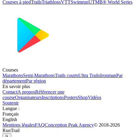
Courses à pied
Trails
Triathlons
VTT
Swimrun
UTMB® World Series
Courses
Marathons
Semi-Marathons
Trails courts
Ultra Trails
Ironman
Par
département
Par région
En savoir plus
Contact
A propos
Référencer une
course
Organisateurs
Inscriptions
Posters
Shop
Vidéos
Soutenir
Langue
:
Français
English
Mentions légales
FAQ
Conception
Peak Agency
© 2018-
2026
RunTrail