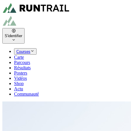
S'identifier
Courses
Carte
Parcours
Résultats
Posters
Vidéos
Shop
Actu
Communauté