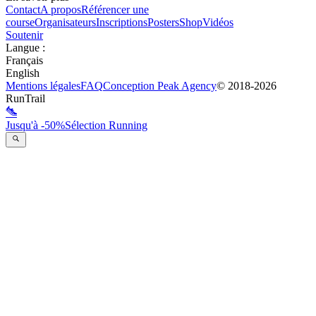
Contact
A propos
Référencer une
course
Organisateurs
Inscriptions
Posters
Shop
Vidéos
Soutenir
Langue
:
Français
English
Mentions légales
FAQ
Conception
Peak Agency
© 2018-
2026
RunTrail
Jusqu'à -50%
Sélection Running