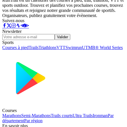
RunTrail est un calendrier des courses à pied, trail, triathlon, VTT et
sports outdoor. Trouvez et planifiez vos prochaines courses, trouvez
vos résultats et rejoignez notrer grande communauté de sportifs.
Organisateurs, publiez gratuitement votre évènement.
Suivez-nous
Newsletter
Valider
Sports
Courses à pied
Trails
Triathlons
VTT
Swimrun
UTMB® World Series
Courses
Marathons
Semi-Marathons
Trails courts
Ultra Trails
Ironman
Par
département
Par région
En savoir plus