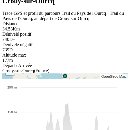
Crouy-sur-Ourcq
Trace GPS et profil du parcours
Trail du Pays de l'Ourcq - Trail du
Pays de l’Ourcq
,
au départ de
Crouy-sur-Ourcq
Distance
34.53
Km
Dénivelé positif
740
D+
Dénivelé négatif
739
D+
Altitude max
177
m
+
Départ
/ Arrivée
−
Crouy-sur-Ourcq
(
France
)
OpenStreetMap
200 m
150 m