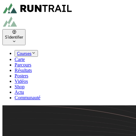
S'identifier
Courses
Carte
Parcours
Résultats
Posters
Vidéos
Shop
Actu
Communauté