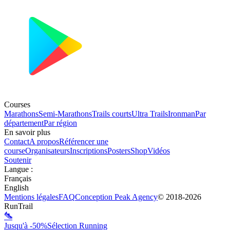
Courses
Marathons
Semi-Marathons
Trails courts
Ultra Trails
Ironman
Par
département
Par région
En savoir plus
Contact
A propos
Référencer une
course
Organisateurs
Inscriptions
Posters
Shop
Vidéos
Soutenir
Langue
:
Français
English
Mentions légales
FAQ
Conception
Peak Agency
© 2018-
2026
RunTrail
Jusqu'à -50%
Sélection Running