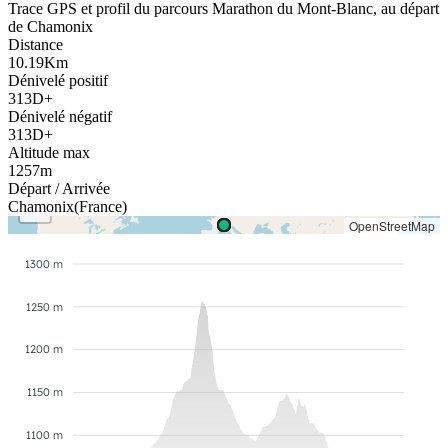
Trace GPS et profil du parcours
Marathon du Mont-Blanc
,
au départ
de
Chamonix
Distance
10.19
Km
Dénivelé positif
313
D+
Dénivelé négatif
313
D+
Altitude max
1257
m
+
Départ
/ Arrivée
−
Chamonix
(
France
)
OpenStreetMap
1300 m
1250 m
1200 m
1150 m
1100 m