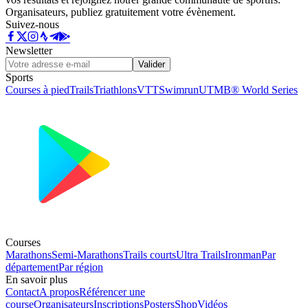
Organisateurs, publiez gratuitement votre évènement.
Suivez-nous
Newsletter
Valider
Sports
Courses à pied
Trails
Triathlons
VTT
Swimrun
UTMB® World Series
Courses
Marathons
Semi-Marathons
Trails courts
Ultra Trails
Ironman
Par
département
Par région
En savoir plus
Contact
A propos
Référencer une
course
Organisateurs
Inscriptions
Posters
Shop
Vidéos