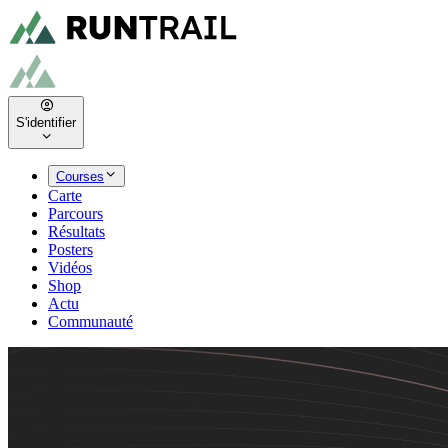
S'identifier
Courses
Carte
Parcours
Résultats
Posters
Vidéos
Shop
Actu
Communauté