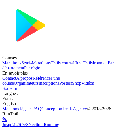
Courses
Marathons
Semi-Marathons
Trails courts
Ultra Trails
Ironman
Par
département
Par région
En savoir plus
Contact
A propos
Référencer une
course
Organisateurs
Inscriptions
Posters
Shop
Vidéos
Soutenir
Langue
:
Français
English
Mentions légales
FAQ
Conception
Peak Agency
© 2018-
2026
RunTrail
Jusqu'à -50%
Sélection Running