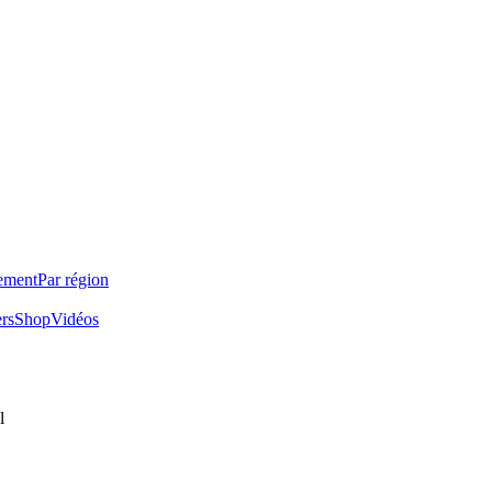
ement
Par région
ers
Shop
Vidéos
l