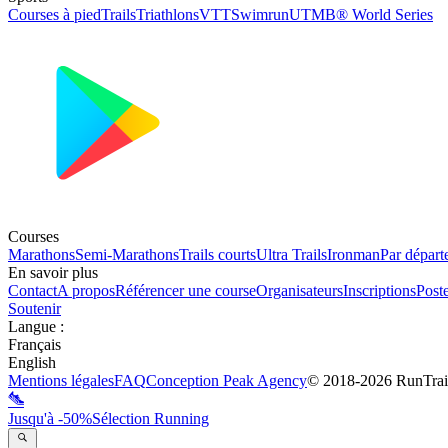
Courses à pied
Trails
Triathlons
VTT
Swimrun
UTMB® World Series
Courses
Marathons
Semi-Marathons
Trails courts
Ultra Trails
Ironman
Par départ
En savoir plus
Contact
A propos
Référencer une course
Organisateurs
Inscriptions
Post
Soutenir
Langue
:
Français
English
Mentions légales
FAQ
Conception
Peak Agency
© 2018-
2026
RunTrai
Jusqu'à -50%
Sélection Running