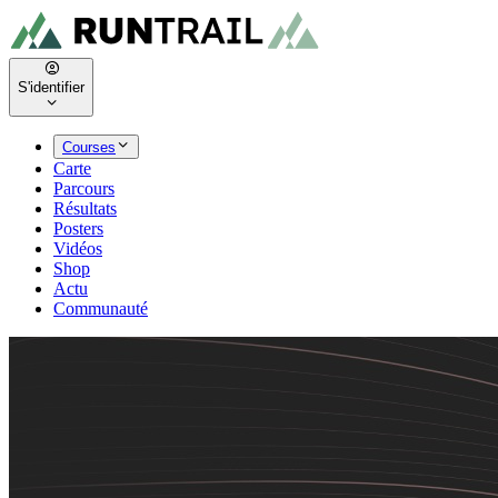
S'identifier
Courses
Carte
Parcours
Résultats
Posters
Vidéos
Shop
Actu
Communauté