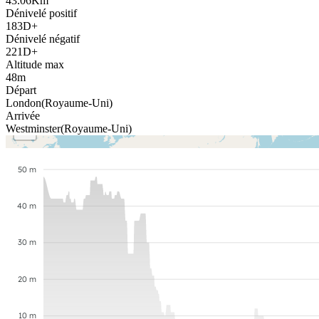
43.06
Km
Dénivelé positif
183
D+
Dénivelé négatif
221
D+
Altitude max
48
m
Départ
London
(
Royaume-Uni
)
+
Arrivée
−
Westminster
(
Royaume-Uni
)
50 m
40 m
30 m
20 m
10 m