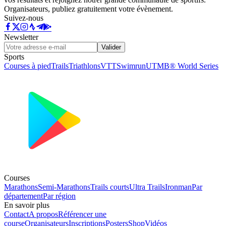
Organisateurs, publiez gratuitement votre évènement.
Suivez-nous
Newsletter
Valider
Sports
Courses à pied
Trails
Triathlons
VTT
Swimrun
UTMB® World Series
Courses
Marathons
Semi-Marathons
Trails courts
Ultra Trails
Ironman
Par
département
Par région
En savoir plus
Contact
A propos
Référencer une
course
Organisateurs
Inscriptions
Posters
Shop
Vidéos