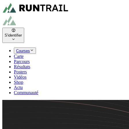
S'identifier
Courses
Carte
Parcours
Résultats
Posters
Vidéos
Shop
Actu
Communauté