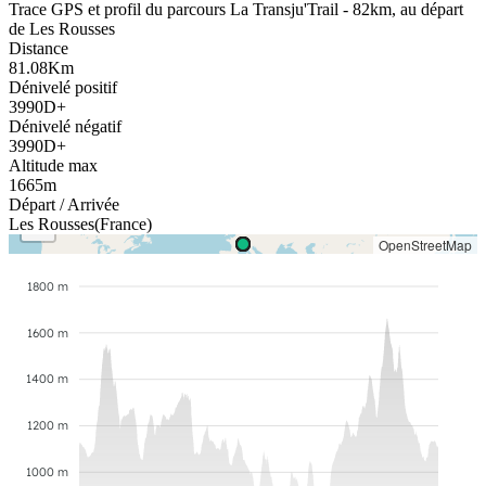
Trace GPS et profil du parcours
La Transju'Trail - 82km
,
au départ
de
Les Rousses
Distance
81.08
Km
Dénivelé positif
3990
D+
Dénivelé négatif
3990
D+
Altitude max
1665
m
+
Départ
/ Arrivée
−
Les Rousses
(
France
)
OpenStreetMap
1800 m
1600 m
1400 m
1200 m
1000 m