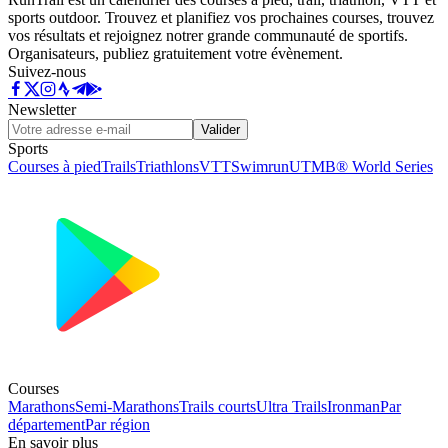
sports outdoor. Trouvez et planifiez vos prochaines courses, trouvez
vos résultats et rejoignez notrer grande communauté de sportifs.
Organisateurs, publiez gratuitement votre évènement.
Suivez-nous
Newsletter
Valider
Sports
Courses à pied
Trails
Triathlons
VTT
Swimrun
UTMB® World Series
Courses
Marathons
Semi-Marathons
Trails courts
Ultra Trails
Ironman
Par
département
Par région
En savoir plus