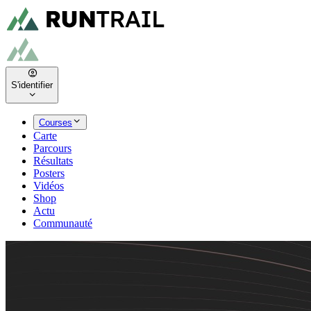
S'identifier
Courses
Carte
Parcours
Résultats
Posters
Vidéos
Shop
Actu
Communauté