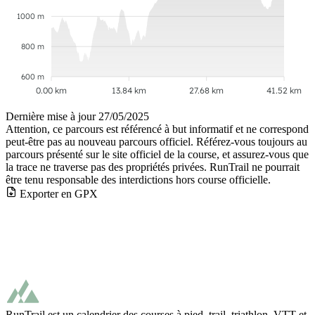
1000 m
800 m
600 m
0.00 km
13.84 km
27.68 km
41.52 km
Dernière mise à jour
27/05/2025
Attention, ce parcours est référencé à but informatif et ne correspond
peut-être pas au nouveau parcours officiel. Référez-vous toujours au
parcours présenté sur le site officiel de la course, et assurez-vous que
la trace ne traverse pas des propriétés privées. RunTrail ne pourrait
être tenu responsable des interdictions hors course officielle.
Exporter en GPX
RunTrail est un calendrier des courses à pied, trail, triathlon, VTT et