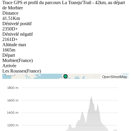
Trace GPS et profil du parcours
La Transju'Trail - 42km
,
au départ
de
Morbier
Distance
41.51
Km
Dénivelé positif
2350
D+
Dénivelé négatif
2161
D+
Altitude max
1665
m
Départ
Morbier
(
France
)
+
Arrivée
−
Les Rousses
(
France
)
OpenStreetMap
1800 m
1600 m
1400 m
1200 m