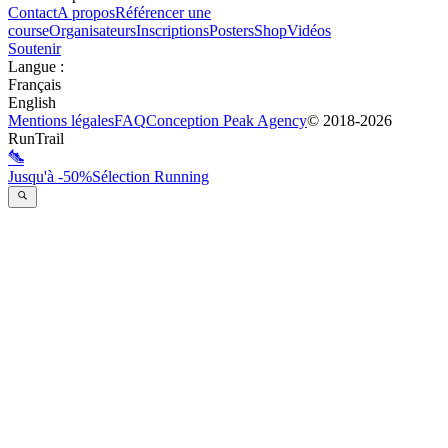
Contact
A propos
Référencer une
course
Organisateurs
Inscriptions
Posters
Shop
Vidéos
Soutenir
Langue
:
Français
English
Mentions légales
FAQ
Conception
Peak Agency
© 2018-
2026
RunTrail
Jusqu'à -50%
Sélection Running