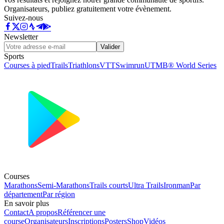
Organisateurs, publiez gratuitement votre évènement.
Suivez-nous
Newsletter
Valider
Sports
Courses à pied
Trails
Triathlons
VTT
Swimrun
UTMB® World Series
Courses
Marathons
Semi-Marathons
Trails courts
Ultra Trails
Ironman
Par
département
Par région
En savoir plus
Contact
A propos
Référencer une
course
Organisateurs
Inscriptions
Posters
Shop
Vidéos