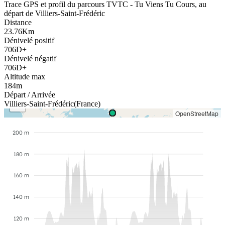
Trace GPS et profil du parcours
TVTC - Tu Viens Tu Cours
,
au
départ de
Villiers-Saint-Frédéric
Distance
23.76
Km
Dénivelé positif
706
D+
Dénivelé négatif
706
D+
Altitude max
184
m
+
Départ
/ Arrivée
−
Villiers-Saint-Frédéric
(
France
)
OpenStreetMap
200 m
180 m
160 m
140 m
120 m