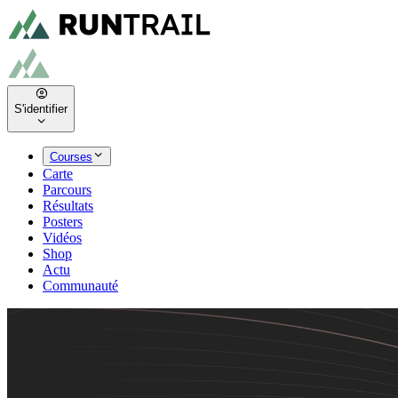
S'identifier
Courses
Carte
Parcours
Résultats
Posters
Vidéos
Shop
Actu
Communauté