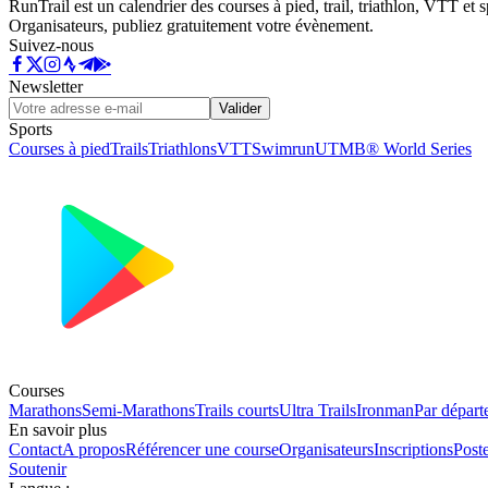
RunTrail est un calendrier des courses à pied, trail, triathlon, VTT et
Organisateurs, publiez gratuitement votre évènement.
Suivez-nous
Newsletter
Valider
Sports
Courses à pied
Trails
Triathlons
VTT
Swimrun
UTMB® World Series
Courses
Marathons
Semi-Marathons
Trails courts
Ultra Trails
Ironman
Par départ
En savoir plus
Contact
A propos
Référencer une course
Organisateurs
Inscriptions
Post
Soutenir