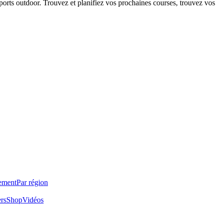
 sports outdoor. Trouvez et planifiez vos prochaines courses, trouvez vos
ement
Par région
ers
Shop
Vidéos