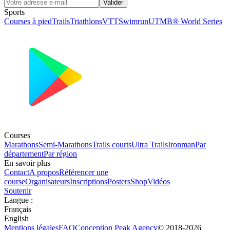
Valider
Sports
Courses à pied
Trails
Triathlons
VTT
Swimrun
UTMB® World Series
Courses
Marathons
Semi-Marathons
Trails courts
Ultra Trails
Ironman
Par
département
Par région
En savoir plus
Contact
A propos
Référencer une
course
Organisateurs
Inscriptions
Posters
Shop
Vidéos
Soutenir
Langue
:
Français
English
Mentions légales
FAQ
Conception
Peak Agency
© 2018-
2026