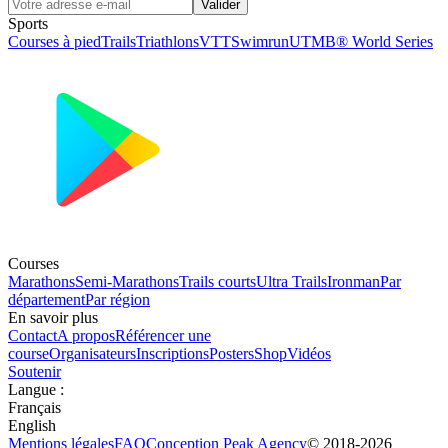
Valider
Sports
Courses à pied
Trails
Triathlons
VTT
Swimrun
UTMB® World Series
Courses
Marathons
Semi-Marathons
Trails courts
Ultra Trails
Ironman
Par
département
Par région
En savoir plus
Contact
A propos
Référencer une
course
Organisateurs
Inscriptions
Posters
Shop
Vidéos
Soutenir
Langue
:
Français
English
Mentions légales
FAQ
Conception
Peak Agency
© 2018-
2026