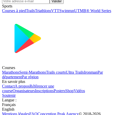
Valider
Sports
Courses à pied
Trails
Triathlons
VTT
Swimrun
UTMB® World Series
Courses
Marathons
Semi-Marathons
Trails courts
Ultra Trails
Ironman
Par
département
Par région
En savoir plus
Contact
A propos
Référencer une
course
Organisateurs
Inscriptions
Posters
Shop
Vidéos
Soutenir
Langue
:
Français
English
Mentions légales
FAQ
Conception
Peak Agency
© 2018-
2026