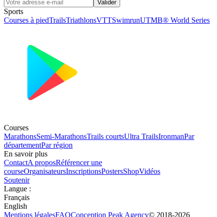
Valider
Sports
Courses à pied
Trails
Triathlons
VTT
Swimrun
UTMB® World Series
Courses
Marathons
Semi-Marathons
Trails courts
Ultra Trails
Ironman
Par
département
Par région
En savoir plus
Contact
A propos
Référencer une
course
Organisateurs
Inscriptions
Posters
Shop
Vidéos
Soutenir
Langue
:
Français
English
Mentions légales
FAQ
Conception
Peak Agency
© 2018-
2026