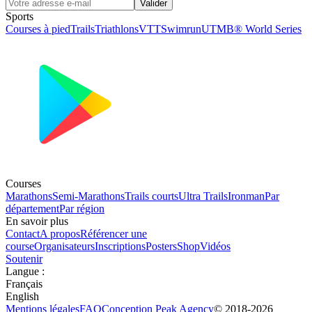
Valider
Sports
Courses à pied
Trails
Triathlons
VTT
Swimrun
UTMB® World Series
Courses
Marathons
Semi-Marathons
Trails courts
Ultra Trails
Ironman
Par
département
Par région
En savoir plus
Contact
A propos
Référencer une
course
Organisateurs
Inscriptions
Posters
Shop
Vidéos
Soutenir
Langue
:
Français
English
Mentions légales
FAQ
Conception
Peak Agency
© 2018-
2026