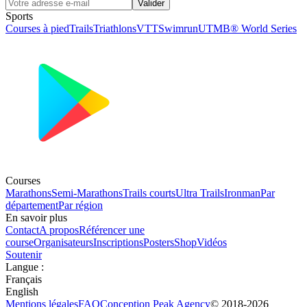
Valider
Sports
Courses à pied
Trails
Triathlons
VTT
Swimrun
UTMB® World Series
Courses
Marathons
Semi-Marathons
Trails courts
Ultra Trails
Ironman
Par
département
Par région
En savoir plus
Contact
A propos
Référencer une
course
Organisateurs
Inscriptions
Posters
Shop
Vidéos
Soutenir
Langue
:
Français
English
Mentions légales
FAQ
Conception
Peak Agency
© 2018-
2026