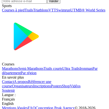
Valider
Sports
Courses à pied
Trails
Triathlons
VTT
Swimrun
UTMB® World Series
Courses
Marathons
Semi-Marathons
Trails courts
Ultra Trails
Ironman
Par
département
Par région
En savoir plus
Contact
A propos
Référencer une
course
Organisateurs
Inscriptions
Posters
Shop
Vidéos
Soutenir
Langue
:
Français
English
Mentions légales
FAQ
Conception
Peak Agency
© 2018-
2026