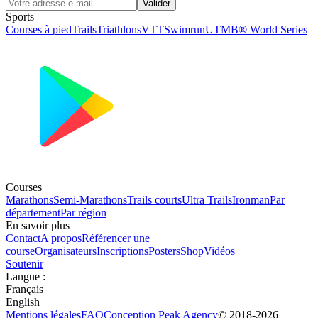
Valider
Sports
Courses à pied
Trails
Triathlons
VTT
Swimrun
UTMB® World Series
Courses
Marathons
Semi-Marathons
Trails courts
Ultra Trails
Ironman
Par
département
Par région
En savoir plus
Contact
A propos
Référencer une
course
Organisateurs
Inscriptions
Posters
Shop
Vidéos
Soutenir
Langue
:
Français
English
Mentions légales
FAQ
Conception
Peak Agency
© 2018-
2026