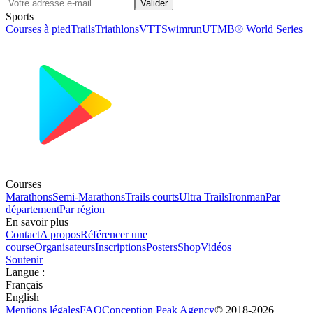
Valider
Sports
Courses à pied
Trails
Triathlons
VTT
Swimrun
UTMB® World Series
Courses
Marathons
Semi-Marathons
Trails courts
Ultra Trails
Ironman
Par
département
Par région
En savoir plus
Contact
A propos
Référencer une
course
Organisateurs
Inscriptions
Posters
Shop
Vidéos
Soutenir
Langue
:
Français
English
Mentions légales
FAQ
Conception
Peak Agency
© 2018-
2026