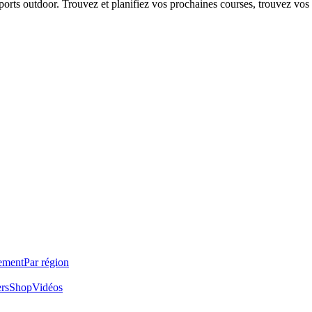
 sports outdoor. Trouvez et planifiez vos prochaines courses, trouvez vos
ement
Par région
ers
Shop
Vidéos