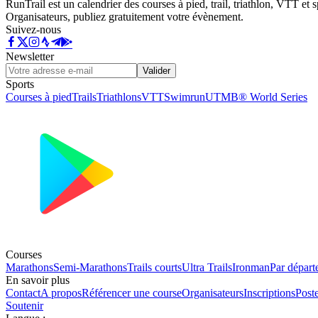
RunTrail est un calendrier des courses à pied, trail, triathlon, VTT et
Organisateurs, publiez gratuitement votre évènement.
Suivez-nous
Newsletter
Valider
Sports
Courses à pied
Trails
Triathlons
VTT
Swimrun
UTMB® World Series
Courses
Marathons
Semi-Marathons
Trails courts
Ultra Trails
Ironman
Par départ
En savoir plus
Contact
A propos
Référencer une course
Organisateurs
Inscriptions
Post
Soutenir