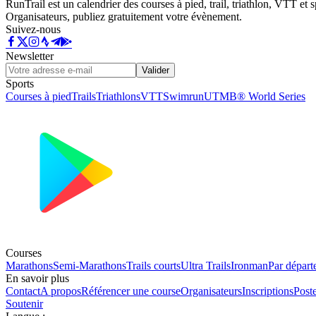
RunTrail est un calendrier des courses à pied, trail, triathlon, VTT et
Organisateurs, publiez gratuitement votre évènement.
Suivez-nous
Newsletter
Valider
Sports
Courses à pied
Trails
Triathlons
VTT
Swimrun
UTMB® World Series
Courses
Marathons
Semi-Marathons
Trails courts
Ultra Trails
Ironman
Par départ
En savoir plus
Contact
A propos
Référencer une course
Organisateurs
Inscriptions
Post
Soutenir