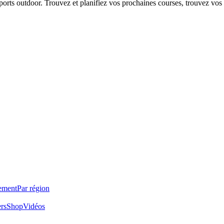
 sports outdoor. Trouvez et planifiez vos prochaines courses, trouvez vos
ement
Par région
ers
Shop
Vidéos