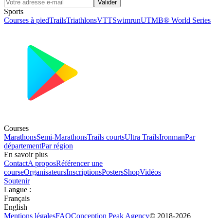
Valider
Sports
Courses à pied
Trails
Triathlons
VTT
Swimrun
UTMB® World Series
Courses
Marathons
Semi-Marathons
Trails courts
Ultra Trails
Ironman
Par
département
Par région
En savoir plus
Contact
A propos
Référencer une
course
Organisateurs
Inscriptions
Posters
Shop
Vidéos
Soutenir
Langue
:
Français
English
Mentions légales
FAQ
Conception
Peak Agency
© 2018-
2026