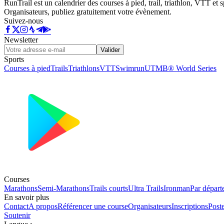
RunTrail est un calendrier des courses à pied, trail, triathlon, VTT et
Organisateurs, publiez gratuitement votre évènement.
Suivez-nous
Newsletter
Valider
Sports
Courses à pied
Trails
Triathlons
VTT
Swimrun
UTMB® World Series
Courses
Marathons
Semi-Marathons
Trails courts
Ultra Trails
Ironman
Par départ
En savoir plus
Contact
A propos
Référencer une course
Organisateurs
Inscriptions
Post
Soutenir