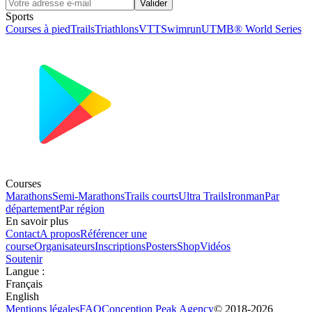
Valider
Sports
Courses à pied
Trails
Triathlons
VTT
Swimrun
UTMB® World Series
Courses
Marathons
Semi-Marathons
Trails courts
Ultra Trails
Ironman
Par
département
Par région
En savoir plus
Contact
A propos
Référencer une
course
Organisateurs
Inscriptions
Posters
Shop
Vidéos
Soutenir
Langue
:
Français
English
Mentions légales
FAQ
Conception
Peak Agency
© 2018-
2026