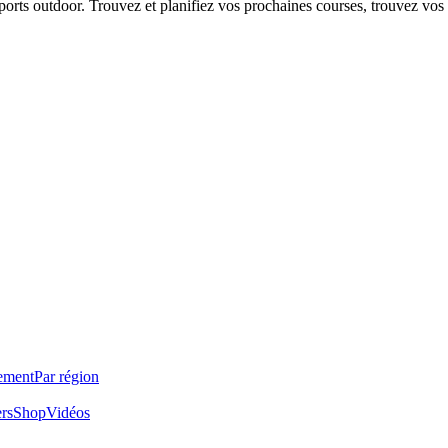
 sports outdoor. Trouvez et planifiez vos prochaines courses, trouvez vos
ement
Par région
ers
Shop
Vidéos