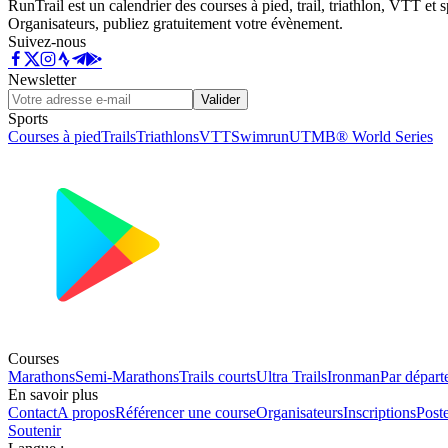
RunTrail est un calendrier des courses à pied, trail, triathlon, VTT et
Organisateurs, publiez gratuitement votre évènement.
Suivez-nous
Newsletter
Valider
Sports
Courses à pied
Trails
Triathlons
VTT
Swimrun
UTMB® World Series
Courses
Marathons
Semi-Marathons
Trails courts
Ultra Trails
Ironman
Par départ
En savoir plus
Contact
A propos
Référencer une course
Organisateurs
Inscriptions
Post
Soutenir