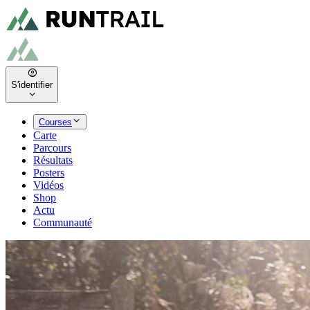
S'identifier
Courses
Carte
Parcours
Résultats
Posters
Vidéos
Shop
Actu
Communauté