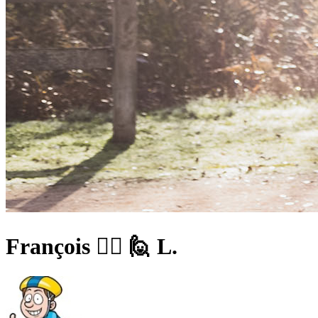
François 🚴‍♂️ 🙋 L.