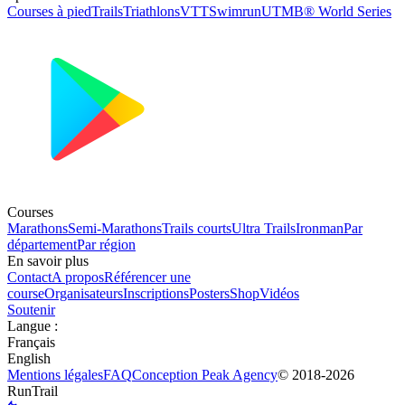
Courses à pied
Trails
Triathlons
VTT
Swimrun
UTMB® World Series
Courses
Marathons
Semi-Marathons
Trails courts
Ultra Trails
Ironman
Par
département
Par région
En savoir plus
Contact
A propos
Référencer une
course
Organisateurs
Inscriptions
Posters
Shop
Vidéos
Soutenir
Langue
:
Français
English
Mentions légales
FAQ
Conception
Peak Agency
© 2018-
2026
RunTrail