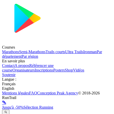
Courses
Marathons
Semi-Marathons
Trails courts
Ultra Trails
Ironman
Par
département
Par région
En savoir plus
Contact
A propos
Référencer une
course
Organisateurs
Inscriptions
Posters
Shop
Vidéos
Soutenir
Langue
:
Français
English
Mentions légales
FAQ
Conception
Peak Agency
© 2018-
2026
RunTrail
Jusqu'à -50%
Sélection Running