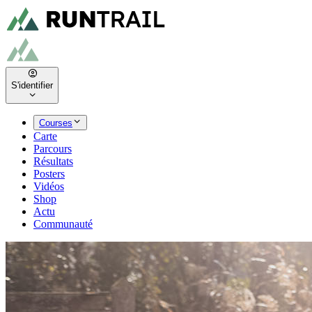
S'identifier
Courses
Carte
Parcours
Résultats
Posters
Vidéos
Shop
Actu
Communauté