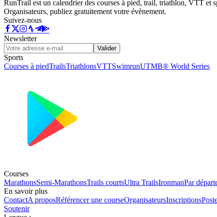
RunTrail est un calendrier des courses à pied, trail, triathlon, VTT et
Organisateurs, publiez gratuitement votre évènement.
Suivez-nous
Newsletter
Valider
Sports
Courses à pied
Trails
Triathlons
VTT
Swimrun
UTMB® World Series
Courses
Marathons
Semi-Marathons
Trails courts
Ultra Trails
Ironman
Par départ
En savoir plus
Contact
A propos
Référencer une course
Organisateurs
Inscriptions
Post
Soutenir