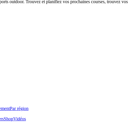
 sports outdoor. Trouvez et planifiez vos prochaines courses, trouvez vos
ement
Par région
ers
Shop
Vidéos