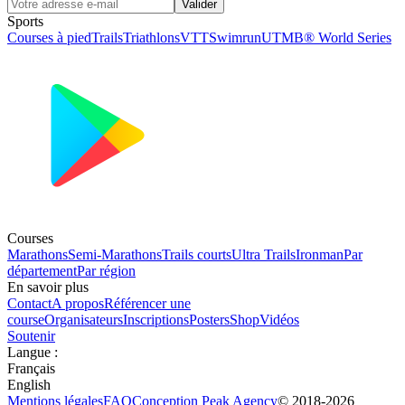
Valider
Sports
Courses à pied
Trails
Triathlons
VTT
Swimrun
UTMB® World Series
Courses
Marathons
Semi-Marathons
Trails courts
Ultra Trails
Ironman
Par
département
Par région
En savoir plus
Contact
A propos
Référencer une
course
Organisateurs
Inscriptions
Posters
Shop
Vidéos
Soutenir
Langue
:
Français
English
Mentions légales
FAQ
Conception
Peak Agency
© 2018-
2026