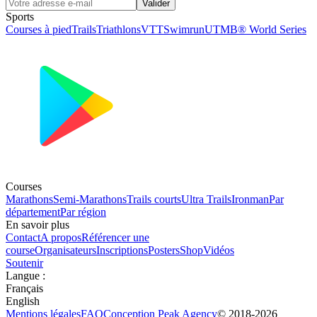
Valider
Sports
Courses à pied
Trails
Triathlons
VTT
Swimrun
UTMB® World Series
Courses
Marathons
Semi-Marathons
Trails courts
Ultra Trails
Ironman
Par
département
Par région
En savoir plus
Contact
A propos
Référencer une
course
Organisateurs
Inscriptions
Posters
Shop
Vidéos
Soutenir
Langue
:
Français
English
Mentions légales
FAQ
Conception
Peak Agency
© 2018-
2026