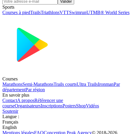
Valider
Sports
Courses à pied
Trails
Triathlons
VTT
Swimrun
UTMB® World Series
Courses
Marathons
Semi-Marathons
Trails courts
Ultra Trails
Ironman
Par
département
Par région
En savoir plus
Contact
A propos
Référencer une
course
Organisateurs
Inscriptions
Posters
Shop
Vidéos
Soutenir
Langue
:
Français
English
Mentions légales
FAQ
Conception
Peak Agency
© 2018-
2026