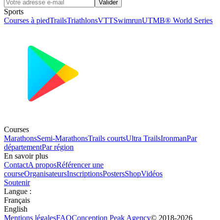
Valider
Sports
Courses à pied
Trails
Triathlons
VTT
Swimrun
UTMB® World Series
Courses
Marathons
Semi-Marathons
Trails courts
Ultra Trails
Ironman
Par
département
Par région
En savoir plus
Contact
A propos
Référencer une
course
Organisateurs
Inscriptions
Posters
Shop
Vidéos
Soutenir
Langue
:
Français
English
Mentions légales
FAQ
Conception
Peak Agency
© 2018-
2026