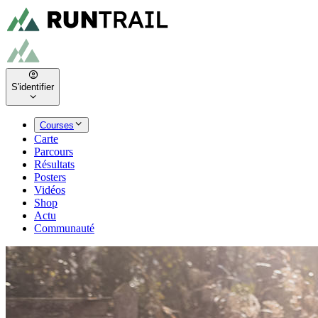
S'identifier
Courses
Carte
Parcours
Résultats
Posters
Vidéos
Shop
Actu
Communauté