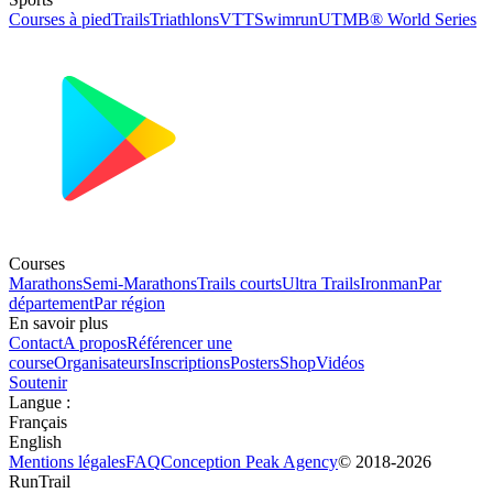
Courses à pied
Trails
Triathlons
VTT
Swimrun
UTMB® World Series
Courses
Marathons
Semi-Marathons
Trails courts
Ultra Trails
Ironman
Par
département
Par région
En savoir plus
Contact
A propos
Référencer une
course
Organisateurs
Inscriptions
Posters
Shop
Vidéos
Soutenir
Langue
:
Français
English
Mentions légales
FAQ
Conception
Peak Agency
© 2018-
2026
RunTrail