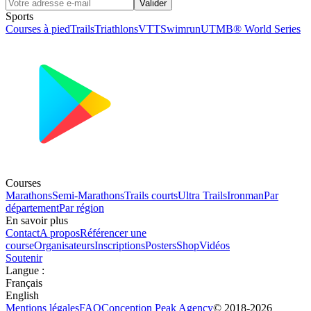
Valider
Sports
Courses à pied
Trails
Triathlons
VTT
Swimrun
UTMB® World Series
Courses
Marathons
Semi-Marathons
Trails courts
Ultra Trails
Ironman
Par
département
Par région
En savoir plus
Contact
A propos
Référencer une
course
Organisateurs
Inscriptions
Posters
Shop
Vidéos
Soutenir
Langue
:
Français
English
Mentions légales
FAQ
Conception
Peak Agency
© 2018-
2026