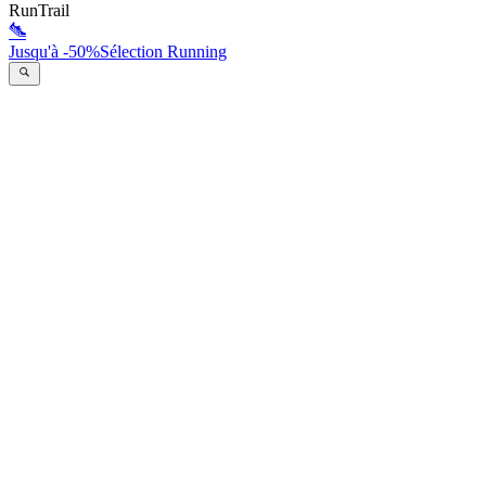
RunTrail
Jusqu'à -50%
Sélection Running