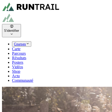
S'identifier
Courses
Carte
Parcours
Résultats
Posters
Vidéos
Shop
Actu
Communauté