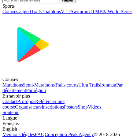
Valider
Sports
Courses à pied
Trails
Triathlons
VTT
Swimrun
UTMB® World Series
Courses
Marathons
Semi-Marathons
Trails courts
Ultra Trails
Ironman
Par
département
Par région
En savoir plus
Contact
A propos
Référencer une
course
Organisateurs
Inscriptions
Posters
Shop
Vidéos
Soutenir
Langue
:
Français
English
Mentions légales
FAQ
Conception
Peak Agency
© 2018-
2026