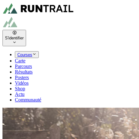
S'identifier
Courses
Carte
Parcours
Résultats
Posters
Vidéos
Shop
Actu
Communauté