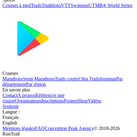
Courses à pied
Trails
Triathlons
VTT
Swimrun
UTMB® World Series
Courses
Marathons
Semi-Marathons
Trails courts
Ultra Trails
Ironman
Par
département
Par région
En savoir plus
Contact
A propos
Référencer une
course
Organisateurs
Inscriptions
Posters
Shop
Vidéos
Soutenir
Langue
:
Français
English
Mentions légales
FAQ
Conception
Peak Agency
© 2018-
2026
RunTrail