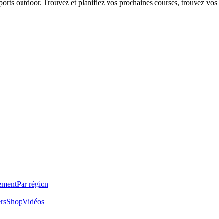
 sports outdoor. Trouvez et planifiez vos prochaines courses, trouvez vos
ement
Par région
ers
Shop
Vidéos