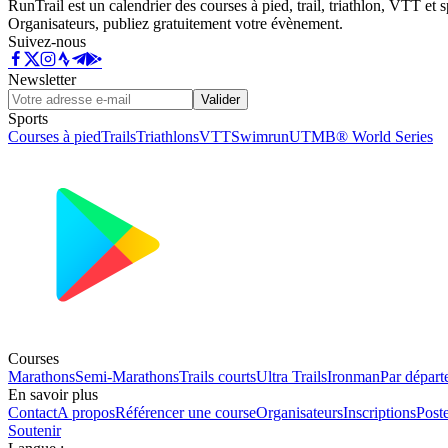
RunTrail est un calendrier des courses à pied, trail, triathlon, VTT et
Organisateurs, publiez gratuitement votre évènement.
Suivez-nous
Newsletter
Valider
Sports
Courses à pied
Trails
Triathlons
VTT
Swimrun
UTMB® World Series
Courses
Marathons
Semi-Marathons
Trails courts
Ultra Trails
Ironman
Par départ
En savoir plus
Contact
A propos
Référencer une course
Organisateurs
Inscriptions
Post
Soutenir