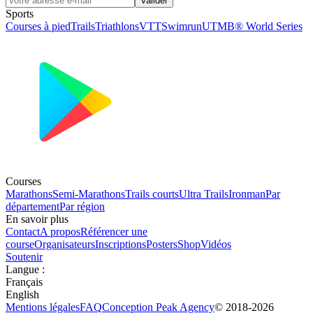
Valider
Sports
Courses à pied
Trails
Triathlons
VTT
Swimrun
UTMB® World Series
Courses
Marathons
Semi-Marathons
Trails courts
Ultra Trails
Ironman
Par
département
Par région
En savoir plus
Contact
A propos
Référencer une
course
Organisateurs
Inscriptions
Posters
Shop
Vidéos
Soutenir
Langue
:
Français
English
Mentions légales
FAQ
Conception
Peak Agency
© 2018-
2026