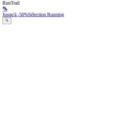
RunTrail
Jusqu'à -50%
Sélection Running