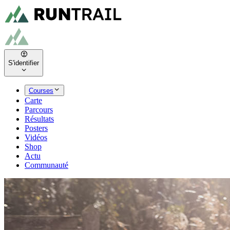
S'identifier
Courses
Carte
Parcours
Résultats
Posters
Vidéos
Shop
Actu
Communauté