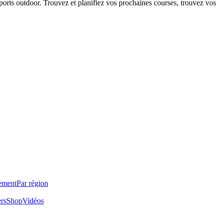
 sports outdoor. Trouvez et planifiez vos prochaines courses, trouvez vos
ement
Par région
ers
Shop
Vidéos