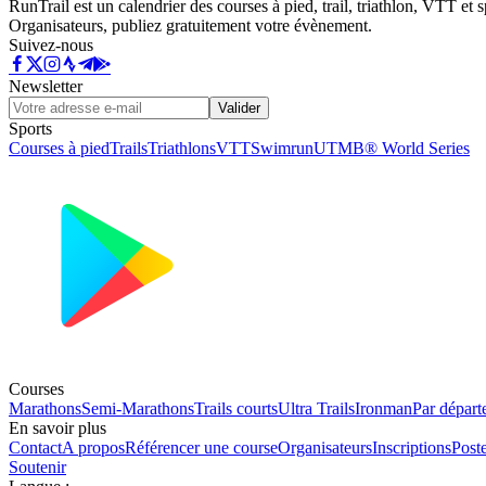
RunTrail est un calendrier des courses à pied, trail, triathlon, VTT et
Organisateurs, publiez gratuitement votre évènement.
Suivez-nous
Newsletter
Valider
Sports
Courses à pied
Trails
Triathlons
VTT
Swimrun
UTMB® World Series
Courses
Marathons
Semi-Marathons
Trails courts
Ultra Trails
Ironman
Par départ
En savoir plus
Contact
A propos
Référencer une course
Organisateurs
Inscriptions
Post
Soutenir