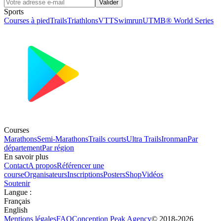
Valider
Sports
Courses à pied
Trails
Triathlons
VTT
Swimrun
UTMB® World Series
Courses
Marathons
Semi-Marathons
Trails courts
Ultra Trails
Ironman
Par
département
Par région
En savoir plus
Contact
A propos
Référencer une
course
Organisateurs
Inscriptions
Posters
Shop
Vidéos
Soutenir
Langue
:
Français
English
Mentions légales
FAQ
Conception
Peak Agency
© 2018-
2026