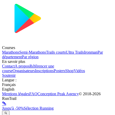
Courses
Marathons
Semi-Marathons
Trails courts
Ultra Trails
Ironman
Par
département
Par région
En savoir plus
Contact
A propos
Référencer une
course
Organisateurs
Inscriptions
Posters
Shop
Vidéos
Soutenir
Langue
:
Français
English
Mentions légales
FAQ
Conception
Peak Agency
© 2018-
2026
RunTrail
Jusqu'à -50%
Sélection Running