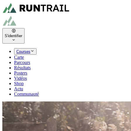
S'identifier
Courses
Carte
Parcours
Résultats
Posters
Vidéos
Shop
Actu
Communauté