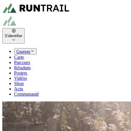
S'identifier
Courses
Carte
Parcours
Résultats
Posters
Vidéos
Shop
Actu
Communauté