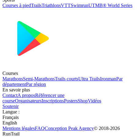
Courses à pied
Trails
Triathlons
VTT
Swimrun
UTMB® World Series
Courses
Marathons
Semi-Marathons
Trails courts
Ultra Trails
Ironman
Par
département
Par région
En savoir plus
Contact
A propos
Référencer une
course
Organisateurs
Inscriptions
Posters
Shop
Vidéos
Soutenir
Langue
:
Français
English
Mentions légales
FAQ
Conception
Peak Agency
© 2018-
2026
RunTrail