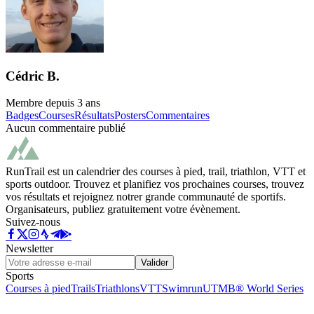
Cédric B.
Membre depuis
3 ans
Badges
Courses
Résultats
Posters
Commentaires
Aucun commentaire publié
RunTrail est un calendrier des courses à pied, trail, triathlon, VTT et
sports outdoor. Trouvez et planifiez vos prochaines courses, trouvez
vos résultats et rejoignez notrer grande communauté de sportifs.
Organisateurs, publiez gratuitement votre évènement.
Suivez-nous
Newsletter
Valider
Sports
Courses à pied
Trails
Triathlons
VTT
Swimrun
UTMB® World Series