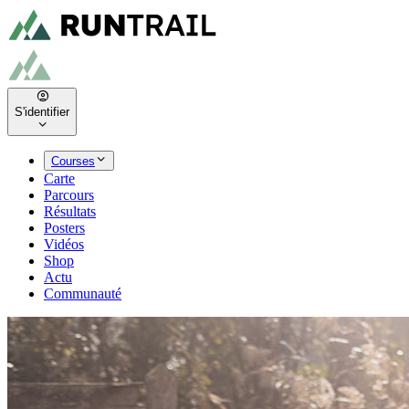
S'identifier
Courses
Carte
Parcours
Résultats
Posters
Vidéos
Shop
Actu
Communauté